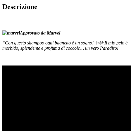
Descrizione
Approvato da Marvel
“Con questo shampoo ogni bagnetto è un sogno! ✨🐶 Il mio pelo è
morbido, splendente e profuma di coccole… un vero Paradiso!