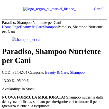
Cart
0
Paradiso, Shampoo Nutriente per Cani
Home Page
Beauty & Care
Shampoo
Paradiso, Shampoo Nutriente
per Cani
Paradiso, Shampoo Nutriente
per Cani
COD:
PT14Z64
Categorie:
Beauty & Care
,
Shampoo
13,00
€
-
95,00
€
Availability:
In Stock
NUOVA FORMULA MIGLIORATA!
Shampoo nutriente dalla
detergenza delicata, studiato per rinvigorire e ristrutturare il pelo.
Igienizza la cute e la riequilibra