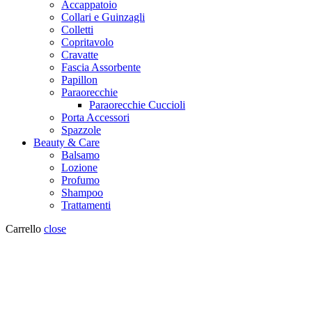
Accappatoio
Collari e Guinzagli
Colletti
Copritavolo
Cravatte
Fascia Assorbente
Papillon
Paraorecchie
Paraorecchie Cuccioli
Porta Accessori
Spazzole
Beauty & Care
Balsamo
Lozione
Profumo
Shampoo
Trattamenti
Carrello
close