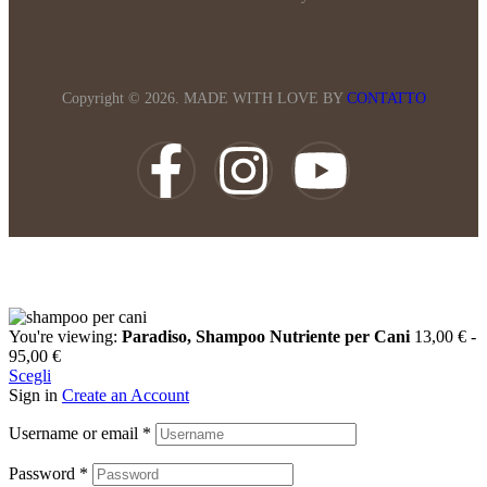
Copyright © 2026. MADE WITH LOVE BY
CONTATTO
You're viewing:
Paradiso, Shampoo Nutriente per Cani
13,00
€
-
95,00
€
Scegli
Sign in
Create an Account
Username or email
*
Password
*