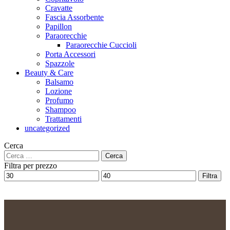
Cravatte
Fascia Assorbente
Papillon
Paraorecchie
Paraorecchie Cuccioli
Porta Accessori
Spazzole
Beauty & Care
Balsamo
Lozione
Profumo
Shampoo
Trattamenti
uncategorized
Cerca
Filtra per prezzo
Filtra