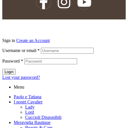
Sign in
Create an Account
Username or email
*
Password
*
Login
Lost your password?
Menu
Paolo e Tatiana
I nostri Cavalier
Lady
Lord
Cuccioli Disponibili
Meraviglia Bautique
Beauty & Care