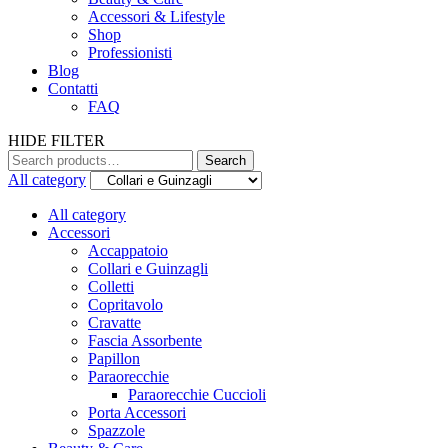
Accessori & Lifestyle
Shop
Professionisti
Blog
Contatti
FAQ
HIDE FILTER
Search
All category
All category
Accessori
Accappatoio
Collari e Guinzagli
Colletti
Copritavolo
Cravatte
Fascia Assorbente
Papillon
Paraorecchie
Paraorecchie Cuccioli
Porta Accessori
Spazzole