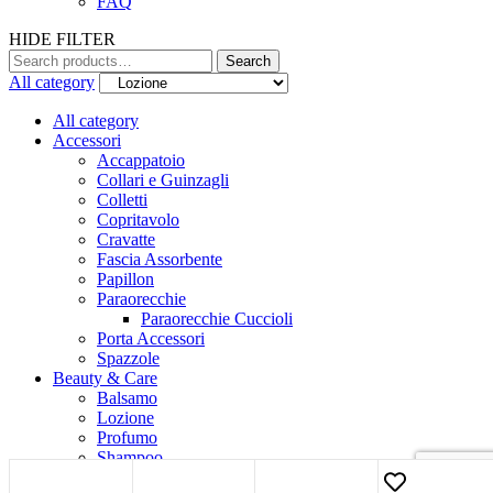
FAQ
HIDE FILTER
Search
All category
All category
Accessori
Accappatoio
Collari e Guinzagli
Colletti
Copritavolo
Cravatte
Fascia Assorbente
Papillon
Paraorecchie
Paraorecchie Cuccioli
Porta Accessori
Spazzole
Beauty & Care
Balsamo
Lozione
Profumo
Shampoo
Trattamenti