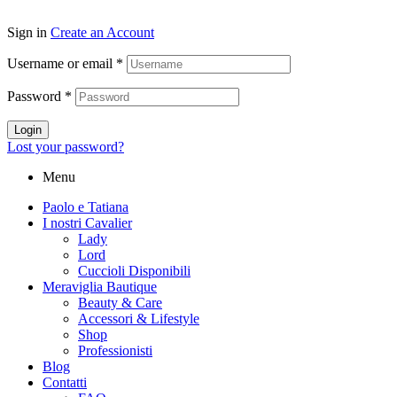
Sign in
Create an Account
Username or email
*
Password
*
Login
Lost your password?
Menu
Paolo e Tatiana
I nostri Cavalier
Lady
Lord
Cuccioli Disponibili
Meraviglia Bautique
Beauty & Care
Accessori & Lifestyle
Shop
Professionisti
Blog
Contatti