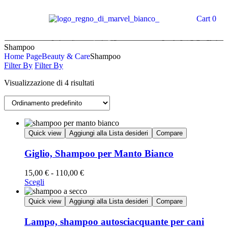
Cart
0
Shampoo
Home Page
Beauty & Care
Shampoo
Filter By
Filter By
Visualizzazione di 4 risultati
Quick view
Aggiungi alla Lista desideri
Compare
Giglio, Shampoo per Manto Bianco
15,00
€
-
110,00
€
Scegli
Quick view
Aggiungi alla Lista desideri
Compare
Lampo, shampoo autosciacquante per cani