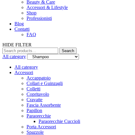
Beauty & Care
Accessori & Lifestyle
Shop
Professionisti
Blog
Contatti
FAQ
HIDE FILTER
Search
All category
All category
Accessori
Accappatoio
Collari e Guinzagli
Colletti
Copritavolo
Cravatte
Fascia Assorbente
Papillon
Paraorecchie
Paraorecchie Cuccioli
Porta Accessori
Spazzole