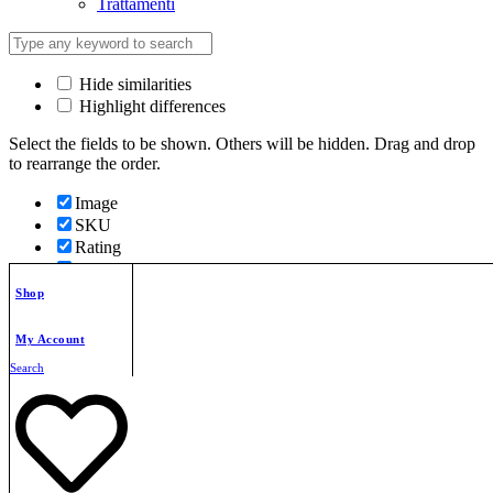
Trattamenti
Hide similarities
Highlight differences
Select the fields to be shown. Others will be hidden. Drag and drop
to rearrange the order.
Image
SKU
Rating
Price
Stock
Shop
Availability
Add to cart
My Account
Description
Search
Content
Weight
Dimensions
Additional information
Click outside to hide the comparison bar