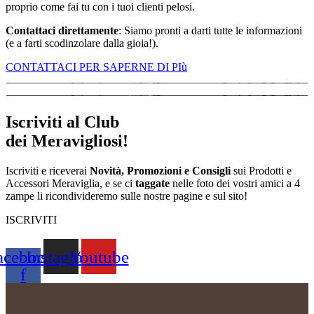
proprio come fai tu con i tuoi clienti pelosi.
Contattaci direttamente
: Siamo pronti a darti tutte le informazioni
(e a farti scodinzolare dalla gioia!).
CONTATTACI PER SAPERNE DI PIù
Iscriviti al Club
dei Meravigliosi!
Iscriviti e riceverai
Novità, Promozioni e Consigli
sui Prodotti e
Accessori Meraviglia, e se ci
taggate
nelle foto dei vostri amici a 4
zampe li ricondivideremo sulle nostre pagine e sul sito!
ISCRIVITI
acebook-
Instagram
Youtube
f