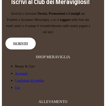
Iscrivi al Club dei Meravigliosi!
Iscriviti e riceverai
Novità, Promozioni e Consigli
sui
Prodotti e Accessori Meraviglia, e se ci
taggate
nelle foto dei
vostri amici a 4 zampe li ricondivideremo sulle nostre pagine e
sul sito!
ISCRIVITI
SHOP MERAVIGLIA
Beauty & Care
Accessori
Condizioni di vendita
Faq
ALLEVAMENTO