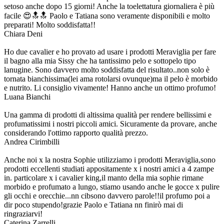
setoso anche dopo 15 giorni! Anche la toelettatura giornaliera è più
facile 😍🔝🔝 Paolo e Tatiana sono veramente disponibili e molto
preparati! Molto soddisfatta!!
Chiara Deni
Ho due cavalier e ho provato ad usare i prodotti Meraviglia per fare
il bagno alla mia Sissy che ha tantissimo pelo e sottopelo tipo
lanugine. Sono davvero molto soddisfatta del risultato..non solo è
tornata bianchissima(lei ama rotolarsi ovunque)ma il pelo è morbido
e nutrito. Li consiglio vivamente! Hanno anche un ottimo profumo!
Luana Bianchi
Una gamma di prodotti di altissima qualità per rendere bellissimi e
profumatissimi i nostri piccoli amici. Sicuramente da provare, anche
considerando l'ottimo rapporto qualità prezzo.
Andrea Cirimbilli
Anche noi x la nostra Sophie utilizziamo i prodotti Meraviglia,sono
prodotti eccellenti studiati appositamente x i nostri amici a 4 zampe
in. particolare x i cavalier king,il manto della mia sophie rimane
morbido e profumato a lungo, stiamo usando anche le gocce x pulire
gli occhi e orecchie...nn cibsono davvero parole!!il profumo poi a
dir poco stupendo!grazie Paolo e Tatiana nn finirò mai di
ringraziarvi!
Caterina Zarrelli