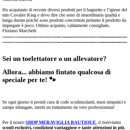
Ho acquistato di recente diversi prodotti per il bagnetto e l’igiene del
mio Cavalier King e devo dire che sono di straordinaria qualità e
lunga durata poiché sono prodotti concentrati pertanto il prodotto da
impiegare è poco. Ottimo acquisto, caldamente consigliato.
Floriano Marchetti
Sei un toelettatore o un allevatore?
Allora... abbiamo fiutato qualcosa di
speciale per te! 🐾
Se ogni giorno ti prendi cura di code scodinzolanti, musi simpatici e
zampe infangate, meriti un trattamento da vero professionista!
Per il nostro
SHOP MERAVIGLIA BAUTIQUE
, ti riserviamo
sconti esclusivi, condizioni vantaggiose e tante attenzioni in più
,