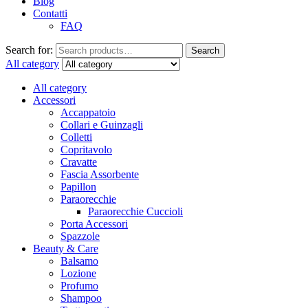
Blog
Contatti
FAQ
Search for:
Search
All category
All category
Accessori
Accappatoio
Collari e Guinzagli
Colletti
Copritavolo
Cravatte
Fascia Assorbente
Papillon
Paraorecchie
Paraorecchie Cuccioli
Porta Accessori
Spazzole
Beauty & Care
Balsamo
Lozione
Profumo
Shampoo