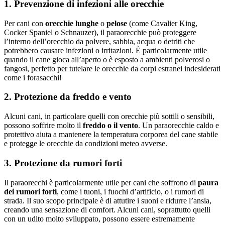
1. Prevenzione di infezioni alle orecchie
Per cani con
orecchie lunghe
o
pelose
(come Cavalier King,
Cocker Spaniel o Schnauzer), il paraorecchie può proteggere
l’interno dell’orecchio da polvere, sabbia, acqua o detriti che
potrebbero causare infezioni o irritazioni. È particolarmente utile
quando il cane gioca all’aperto o è esposto a ambienti polverosi o
fangosi, perfetto per tutelare le orecchie da corpi estranei indesiderati
come i forasacchi!
2. Protezione da freddo e vento
Alcuni cani, in particolare quelli con orecchie più sottili o sensibili,
possono soffrire molto il
freddo o il vento
. Un paraorecchie caldo e
protettivo aiuta a mantenere la temperatura corporea del cane stabile
e protegge le orecchie da condizioni meteo avverse.
3. Protezione da rumori forti
Il paraorecchi è particolarmente utile per cani che soffrono di
paura
dei rumori forti
, come i tuoni, i fuochi d’artificio, o i rumori di
strada. Il suo scopo principale è di attutire i suoni e ridurre l’ansia,
creando una sensazione di comfort. Alcuni cani, soprattutto quelli
con un udito molto sviluppato, possono essere estremamente