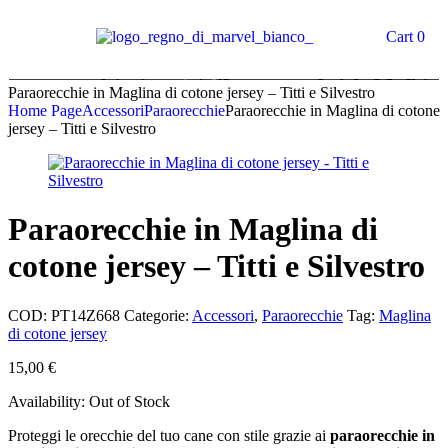
Cart
0
Paraorecchie in Maglina di cotone jersey – Titti e Silvestro
Home Page
Accessori
Paraorecchie
Paraorecchie in Maglina di cotone
jersey – Titti e Silvestro
Paraorecchie in Maglina di
cotone jersey – Titti e Silvestro
COD:
PT14Z668
Categorie:
Accessori
,
Paraorecchie
Tag:
Maglina
di cotone jersey
15,00
€
Availability:
Out of Stock
Proteggi le orecchie del tuo cane con stile grazie ai
paraorecchie in