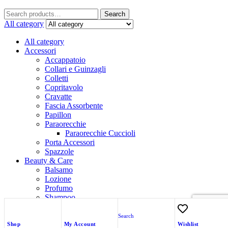
Search
All category
All category
Accessori
Accappatoio
Collari e Guinzagli
Colletti
Copritavolo
Cravatte
Fascia Assorbente
Papillon
Paraorecchie
Paraorecchie Cuccioli
Porta Accessori
Spazzole
Beauty & Care
Balsamo
Lozione
Profumo
Shampoo
Trattamenti
Search
Carrello
close
Shop
My Account
Wishlist