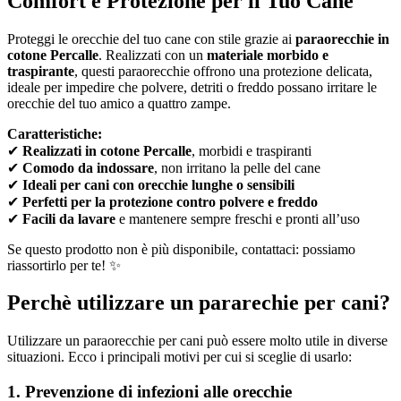
Comfort e Protezione per il Tuo Cane
Proteggi le orecchie del tuo cane con stile grazie ai
paraorecchie in
cotone Percalle
. Realizzati con un
materiale morbido e
traspirante
, questi paraorecchie offrono una protezione delicata,
ideale per impedire che polvere, detriti o freddo possano irritare le
orecchie del tuo amico a quattro zampe.
Caratteristiche:
✔
Realizzati in cotone Percalle
, morbidi e traspiranti
✔
Comodo da indossare
, non irritano la pelle del cane
✔
Ideali per cani con orecchie lunghe o sensibili
✔
Perfetti per la protezione contro polvere e freddo
✔
Facili da lavare
e mantenere sempre freschi e pronti all’uso
Se questo prodotto non è più disponibile, contattaci: possiamo
riassortirlo per te! ✨
Perchè utilizzare un pararechie per cani?
Utilizzare un paraorecchie per cani può essere molto utile in diverse
situazioni. Ecco i principali motivi per cui si sceglie di usarlo:
1. Prevenzione di infezioni alle orecchie