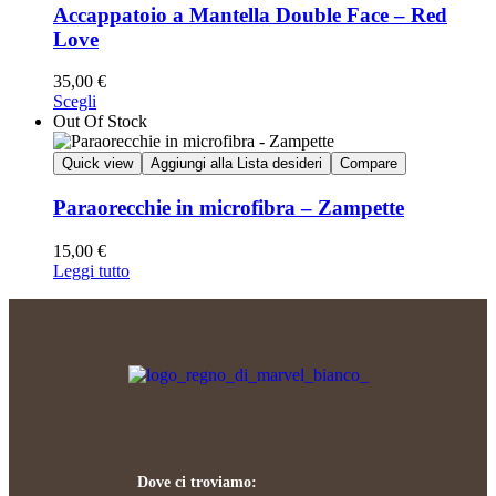
Accappatoio a Mantella Double Face – Red
Love
35,00
€
Scegli
Out Of Stock
Quick view
Aggiungi alla Lista desideri
Compare
Paraorecchie in microfibra – Zampette
15,00
€
Leggi tutto
Dove ci troviamo: