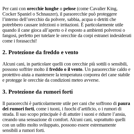
Per cani con
orecchie lunghe
o
pelose
(come Cavalier King,
Cocker Spaniel o Schnauzer), il paraorecchie può proteggere
l’interno dell’orecchio da polvere, sabbia, acqua o detriti che
potrebbero causare infezioni o irritazioni. È particolarmente utile
quando il cane gioca all’aperto o è esposto a ambienti polverosi o
fangosi, perfetto per tutelare le orecchie da corpi estranei indesiderati
come i forasacchi!
2. Protezione da freddo e vento
Alcuni cani, in particolare quelli con orecchie più sottili o sensibili,
possono soffrire molto il
freddo o il vento
. Un paraorecchie caldo e
protettivo aiuta a mantenere la temperatura corporea del cane stabile
e protegge le orecchie da condizioni meteo avverse.
3. Protezione da rumori forti
Il paraorecchi è particolarmente utile per cani che soffrono di
paura
dei rumori forti
, come i tuoni, i fuochi d’artificio, o i rumori di
strada. Il suo scopo principale è di attutire i suoni e ridurre l’ansia,
creando una sensazione di comfort. Alcuni cani, soprattutto quelli
con un udito molto sviluppato, possono essere estremamente
sensibili a rumori forti.