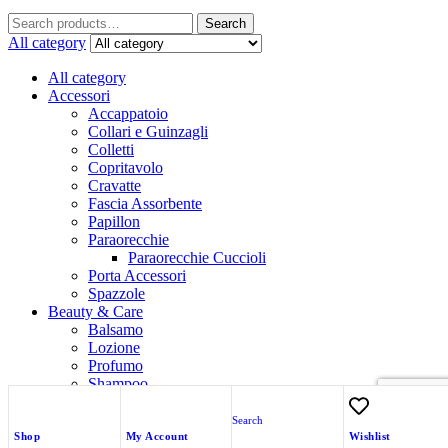
Search
All category
All category
Accessori
Accappatoio
Collari e Guinzagli
Colletti
Copritavolo
Cravatte
Fascia Assorbente
Papillon
Paraorecchie
Paraorecchie Cuccioli
Porta Accessori
Spazzole
Beauty & Care
Balsamo
Lozione
Profumo
Shampoo
Trattamenti
Search
Carrello
close
Shop
My Account
Wishlist