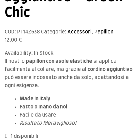
Chic
COD:
PT14Z638
Categorie:
Accessori
,
Papillon
12,00
€
Availability:
In Stock
Il nostro
papillon con asole elastiche
si applica
facilmente al collare, ma grazie al
cordino aggiuntivo
può essere indossato anche da solo, adattandosi a
ogni esigenza.
Made in Italy
Fatto a mano da noi
Facile da usare
Risultato Meraviglioso!
1 disponibili