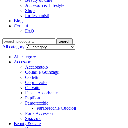
Beauty & Care
Accessori & Lifestyle
Shop
Professionisti
Blog
Contatti
FAQ
Search
All category
All category
Accessori
Accappatoio
Collari e Guinzagli
Colletti
Copritavolo
Cravatte
Fascia Assorbente
Papillon
Paraorecchie
Paraorecchie Cuccioli
Porta Accessori
Spazzole
Beauty & Care